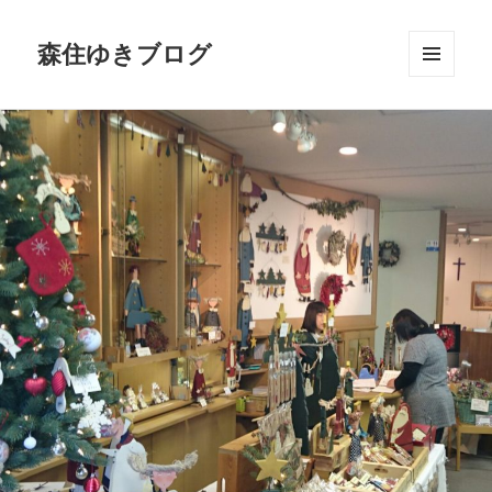
森住ゆきブログ
メニュ
ーとウ
ィジェ
ット