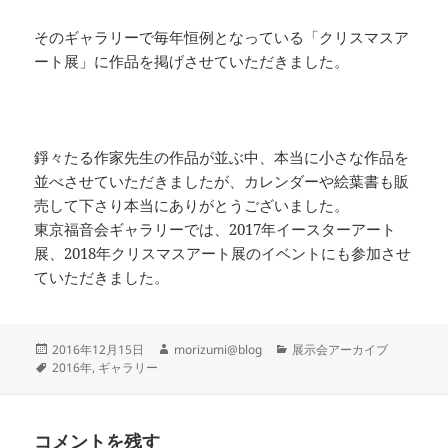
そのギャラリーで毎年恒例となっている「クリスマスア
ート展」に作品を掲げさせていただきました。
錚々たる作家先生の作品が並ぶ中、本当に小さな作品を
並べさせていただきましたが、カレンダーや絵葉書も販
売して下さり本当にありがとうございました。
東京福音会ギャラリーでは、2017年イースターアート
展、2018年クリスマスアート展のイベントにも参加させ
ていただきました。
投
作
カ
2016年12月15日
morizumi@blog
展示会アーカイブ
稿
タ
成
テ
2016年
,
ギャラリー
日:
グ
者
ゴ
リ
ー
コメントを残す