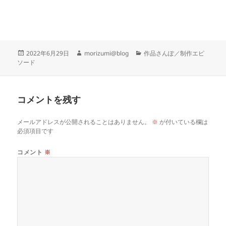
投
作
カ
2022年6月29日
morizumi@blog
作品さんぽ／制作エピ
稿
成
テ
ソード
日:
者
ゴ
リ
ー
コメントを残す
メールアドレスが公開されることはありません。
※
が付いている欄は
必須項目です
コメント
※