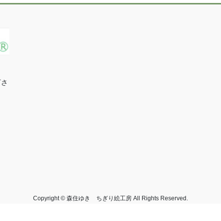
下さ
Copyright © 森住ゆき ちぎり絵工房 All Rights Reserved.
Powered by
WordPress
with
Lightning Theme
&
VK All in One Expansion Unit