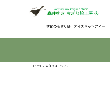
コ
ナ
ン
ビ
テ
ゲ
ン
ー
ツ
シ
季節のちぎり絵 アイスキャンディー
へ
ョ
ス
ン
キ
に
ッ
移
プ
動
HOME
森住ゆきについて