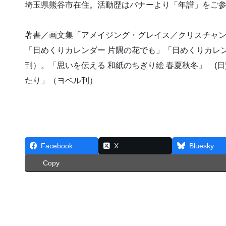
埼玉県熊谷市在住。活動歴はバナーより「年譜」をご
著書／画文集「アメイジング・グレイス／クリスチャン
「日めくりカレンダー 片隅の花でも」「日めくりカレ
刊）。「思いを伝える 和紙のちぎり絵 春夏秋冬」 (
たり」（ヨベル刊）
Facebook
X
Bluesky
Copy